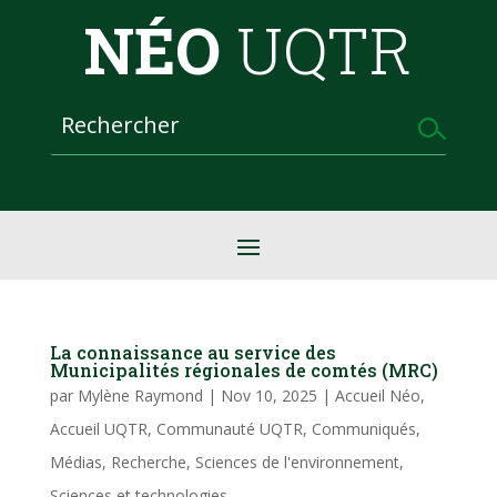
NÉO
UQTR
La connaissance au service des
Municipalités régionales de comtés (MRC)
par
Mylène Raymond
|
Nov 10, 2025
|
Accueil Néo
,
Accueil UQTR
,
Communauté UQTR
,
Communiqués
,
Médias
,
Recherche
,
Sciences de l'environnement
,
Sciences et technologies