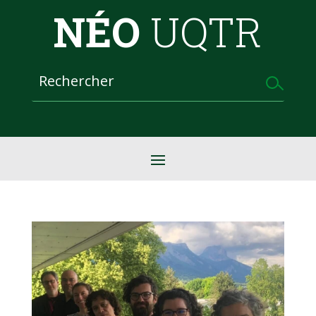
NÉO
UQTR