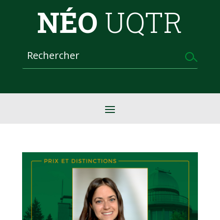
NÉO
UQTR