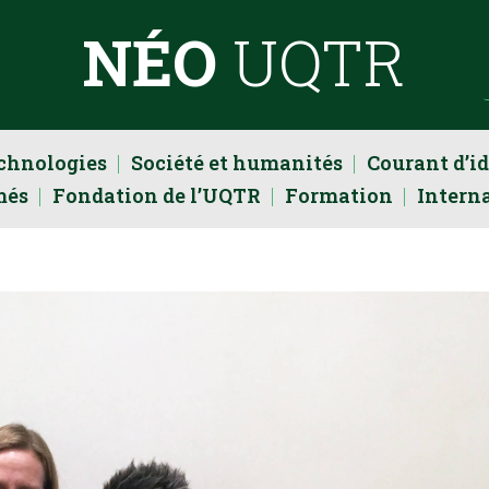
NÉO
UQTR
echnologies
Société et humanités
Courant d’i
més
Fondation de l’UQTR
Formation
Intern