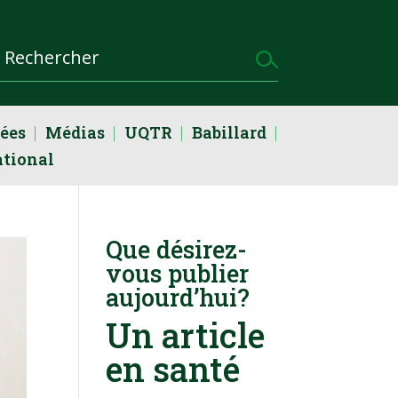
dées
Médias
UQTR
Babillard
ational
Que désirez-
vous publier
aujourd’hui?
Un article
en santé