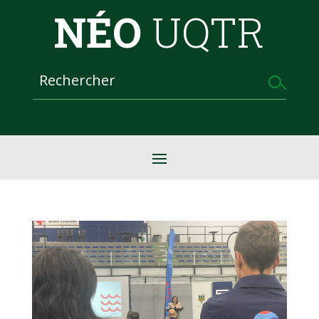
NÉO
UQTR