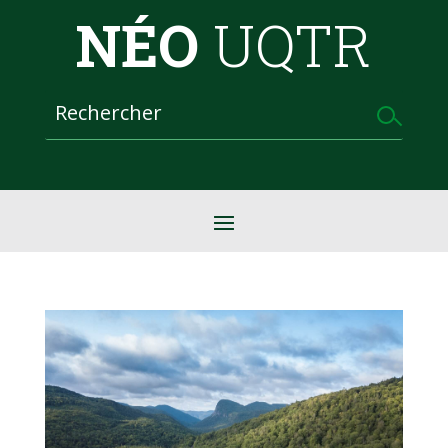
NÉO
UQTR