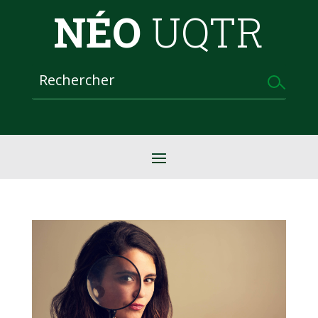
NÉO
UQTR