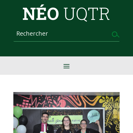
NÉO
UQTR