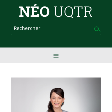
NÉO
UQTR