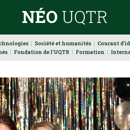
NÉO
UQTR
echnologies
Société et humanités
Courant d’i
més
Fondation de l’UQTR
Formation
Intern