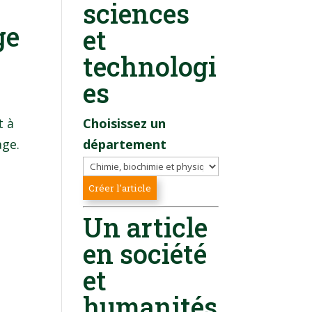
sciences
ge
et
technologi
es
t à
Choisissez un
age.
département
Un article
en société
et
humanités