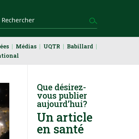
dées
Médias
UQTR
Babillard
ational
Que désirez-
vous publier
aujourd’hui?
Un article
en santé