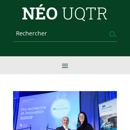
NÉO
UQTR