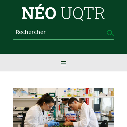
NÉO
UQTR