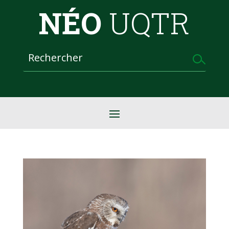
NÉO
UQTR