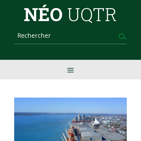
NÉO
UQTR