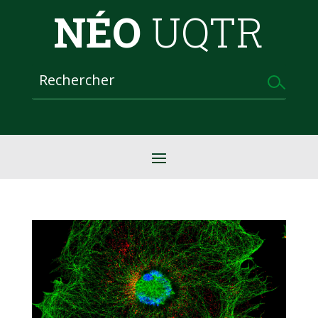
NÉO
UQTR