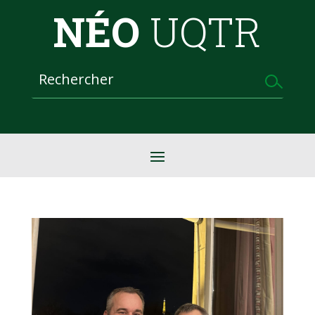
NÉO
UQTR