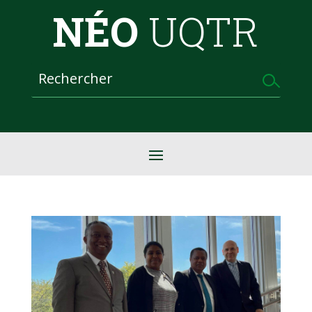
NÉO
UQTR