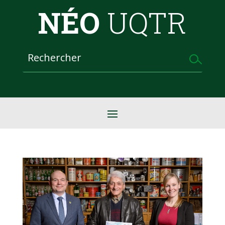
NÉO
UQTR