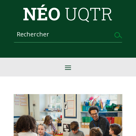
NÉO
UQTR