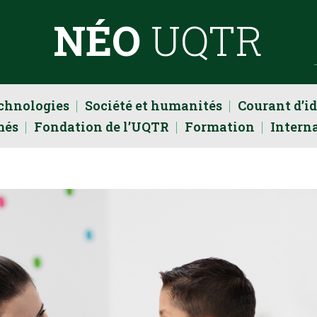
NÉO
UQTR
echnologies
Société et humanités
Courant d’i
més
Fondation de l’UQTR
Formation
Intern