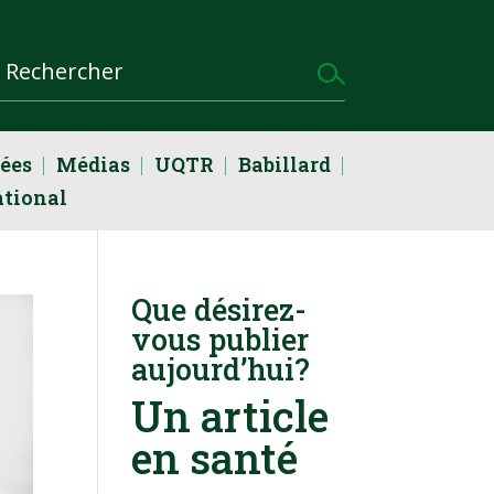
dées
Médias
UQTR
Babillard
ational
Que désirez-
vous publier
aujourd’hui?
Un article
en santé