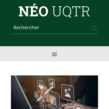
NÉO
UQTR