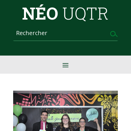
NÉO
UQTR