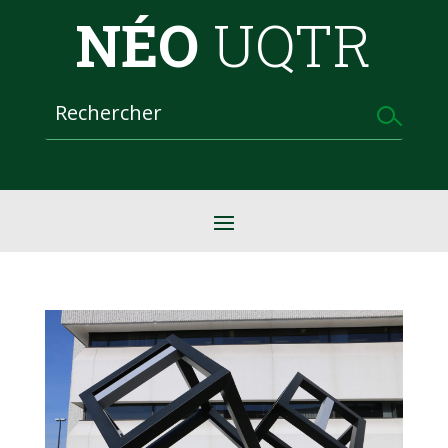
NÉO
UQTR