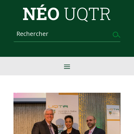
NÉO
UQTR