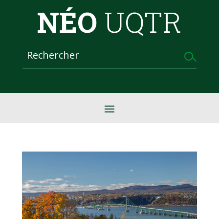
NÉO
UQTR