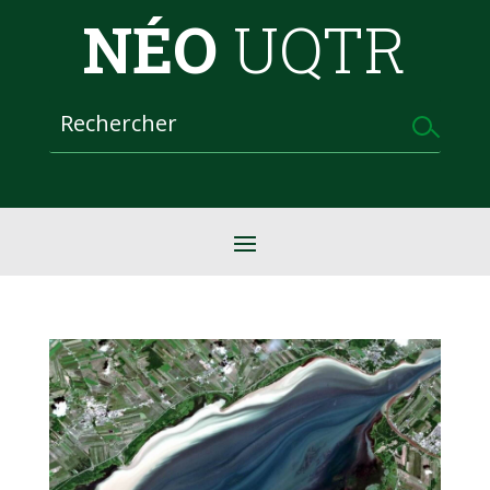
NÉO
UQTR