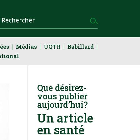
dées
Médias
UQTR
Babillard
ational
Que désirez-
vous publier
aujourd’hui?
Un article
en santé