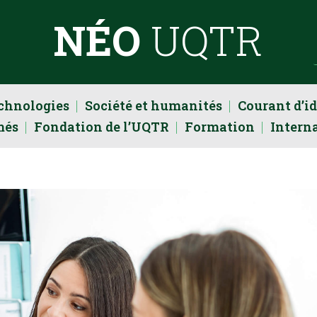
NÉO
UQTR
echnologies
Société et humanités
Courant d’i
més
Fondation de l’UQTR
Formation
Intern