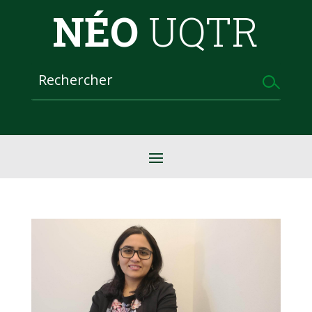
NÉO
UQTR