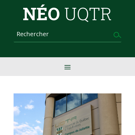
NÉO
UQTR