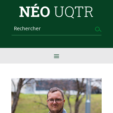
NÉO
UQTR