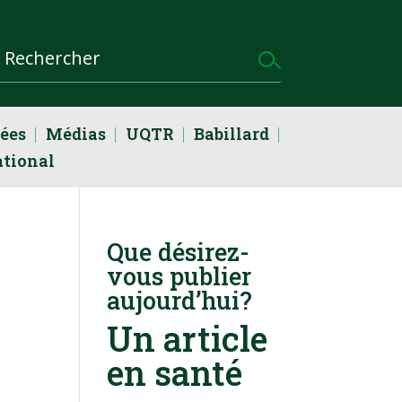
dées
Médias
UQTR
Babillard
ational
Que désirez-
vous publier
aujourd’hui?
Un article
en santé