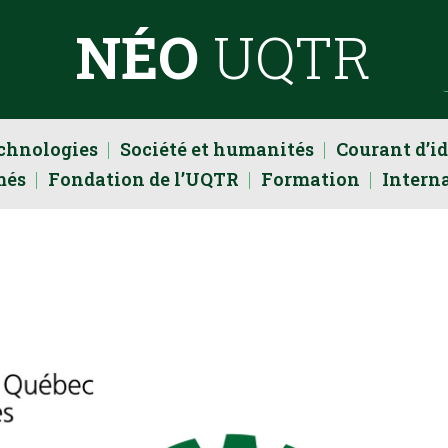
NÉO
UQTR
echnologies
Société et humanités
Courant d’i
més
Fondation de l’UQTR
Formation
Intern