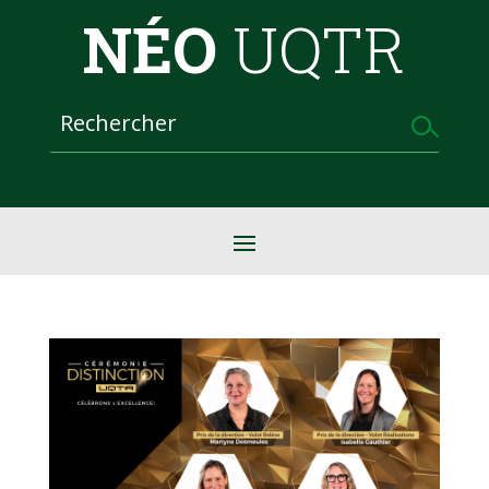
NÉO
UQTR