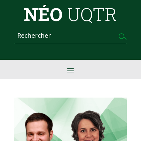
NÉO
UQTR