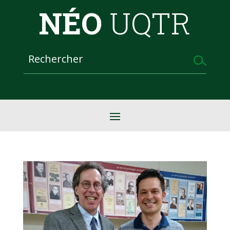
NÉO
UQTR