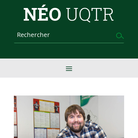
NÉO
UQTR