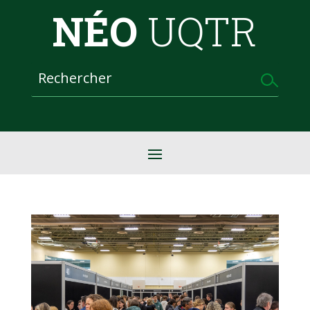
NÉO
UQTR