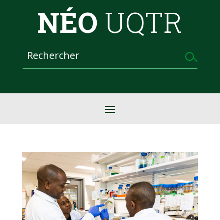
NÉO
UQTR