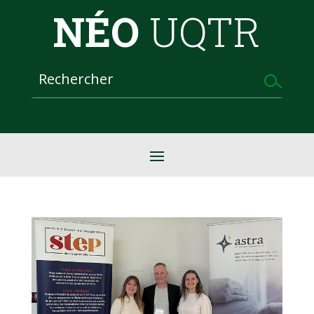
NÉO
UQTR