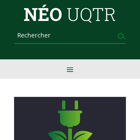
NÉO
UQTR