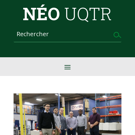
NÉO
UQTR