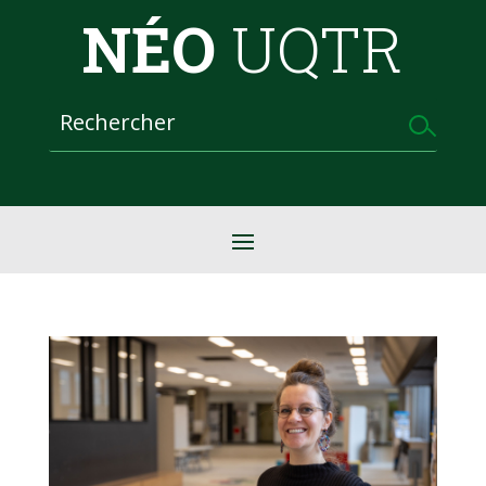
NÉO
UQTR