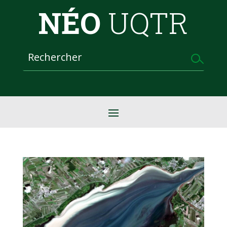
NÉO
UQTR