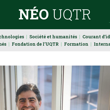
NÉO
UQTR
echnologies
Société et humanités
Courant d’i
més
Fondation de l’UQTR
Formation
Intern