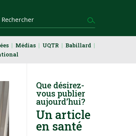
dées
Médias
UQTR
Babillard
ational
Que désirez-
vous publier
aujourd’hui?
Un article
en santé