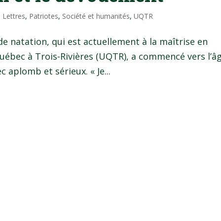
,
Lettres
,
Patriotes
,
Société et humanités
,
UQTR
de natation, qui est actuellement à la maîtrise en
 Québec à Trois-Rivières (UQTR), a commencé vers l’â
c aplomb et sérieux. « Je...