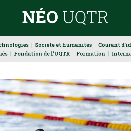
NÉO
UQTR
echnologies
Société et humanités
Courant d’i
més
Fondation de l’UQTR
Formation
Intern