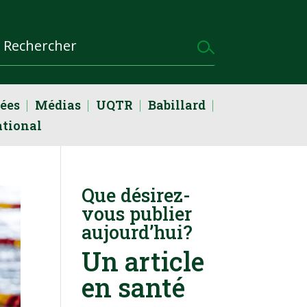
dées
Médias
UQTR
Babillard
ational
Que désirez-
vous publier
aujourd’hui?
Un article
en santé