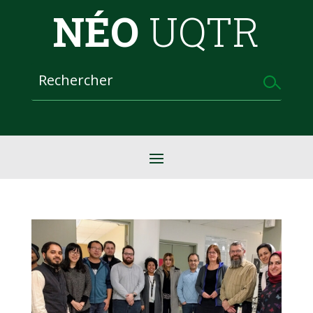
NÉO
UQTR