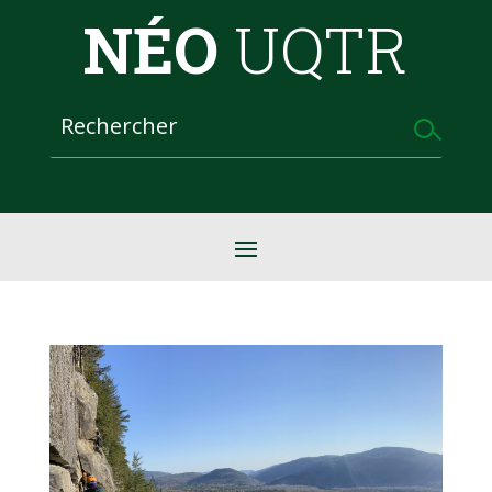
NÉO
UQTR