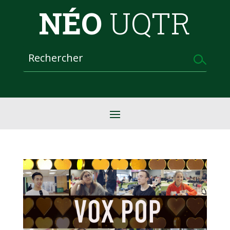
NÉO
UQTR