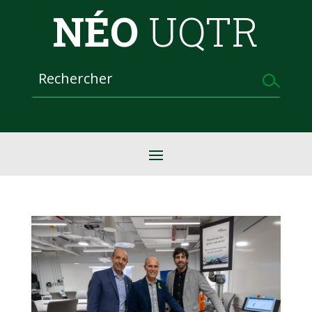
NÉO
UQTR