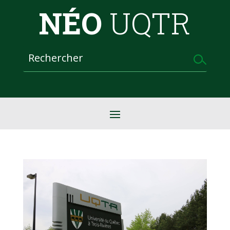
NÉO
UQTR