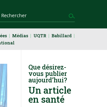
dées
Médias
UQTR
Babillard
ational
Que désirez-
vous publier
aujourd’hui?
Un article
en santé