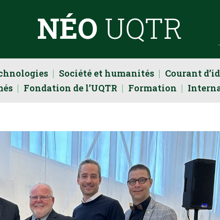
NÉO
UQTR
echnologies
Société et humanités
Courant d’i
més
Fondation de l’UQTR
Formation
Intern